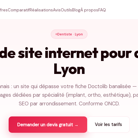
fres
Comparatif
Réalisations
Avis
Outils
Blog
À propos
FAQ
Dentiste · Lyon
de site internet pour 
Lyon
nnais : un site qui dépasse votre fiche Doctolib banalisée —
ages dédiées par spécialité (implant, ortho, esthétique), 
SEO par arrondissement. Conforme ONCD.
Voir les tarifs
Demander un devis gratuit →