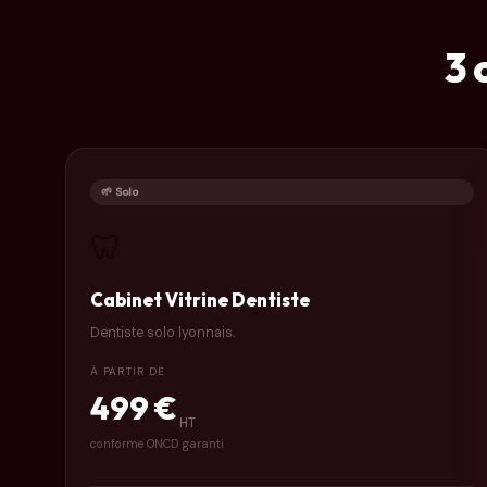
3 
🌱 Solo
🦷
Cabinet Vitrine Dentiste
Dentiste solo lyonnais.
À PARTIR DE
499 €
HT
conforme ONCD garanti