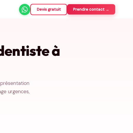
Devis gratuit
Prendre contact →
dentiste à
 présentation
page urgences,