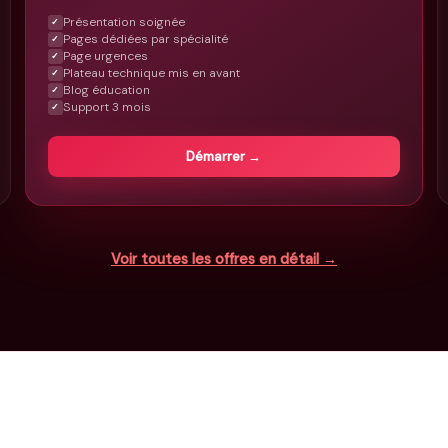
Présentation soignée
✓
Pages dédiées par spécialité
✓
Page urgences
✓
Plateau technique mis en avant
✓
Blog éducation
✓
Support 3 mois
✓
Démarrer →
Voir toutes les offres en détail →