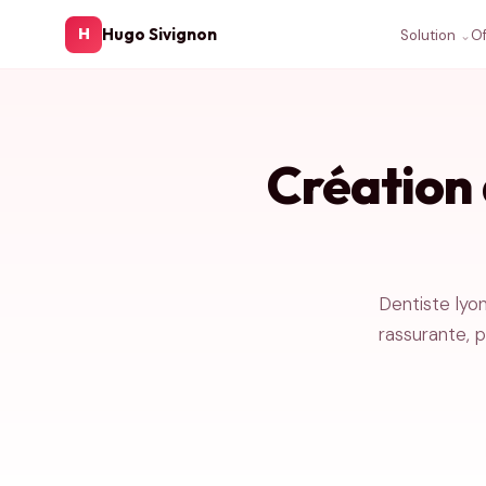
Hugo Sivignon
H
Solution
Of
Création 
Dentiste lyo
rassurante, p