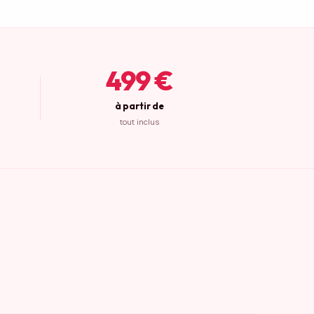
499 €
à partir de
tout inclus