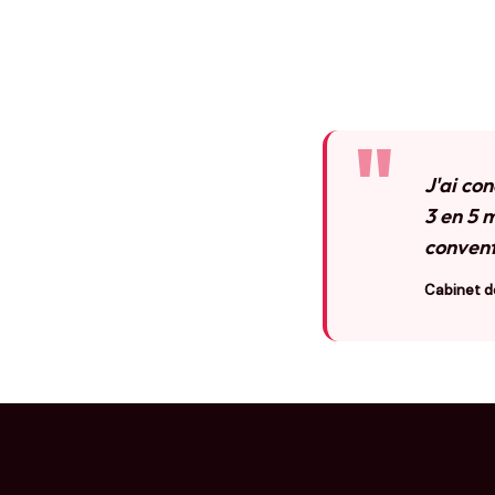
"
J'ai co
3 en 5 
convent
Cabinet d