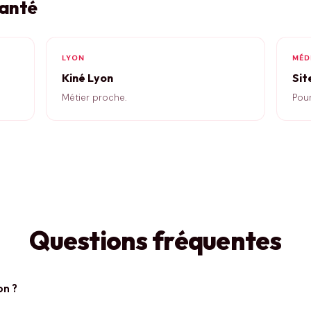
santé
LYON
MÉD
Kiné Lyon
Sit
Métier proche.
Pour
Questions fréquentes
on ?