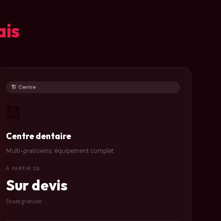
ais
🏗️ Centre
🩻
Centre dentaire
Multi-praticiens, équipement complet.
À PARTIR DE
Sur devis
Étude gratuite