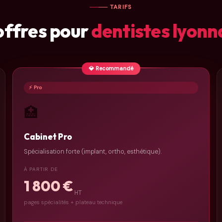
TARIFS
offres pour
dentistes lyonn
💎 Recommandé
⚡ Pro
🏥
Cabinet Pro
Spécialisation forte (implant, ortho, esthétique).
À PARTIR DE
1 800 €
HT
pages spécialités + plateau technique