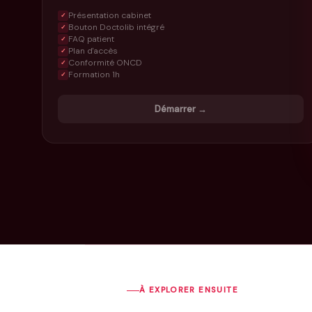
Présentation cabinet
✓
Bouton Doctolib intégré
✓
FAQ patient
✓
Plan d'accès
✓
Conformité ONCD
✓
Formation 1h
✓
Démarrer →
À EXPLORER ENSUITE