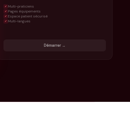
Multi-praticiens
✓
Pages équipements
✓
Espace patient sécurisé
✓
Multi-langues
✓
Démarrer →