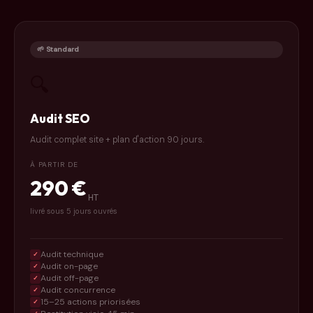
🌱 Standard
🔍
Audit SEO
Audit complet site + plan d'action 90 jours.
À PARTIR DE
290 €
HT
livré sous 5 jours ouvrés
Audit technique
✓
Audit on-page
✓
Audit off-page
✓
Audit concurrence
✓
15–25 actions priorisées
✓