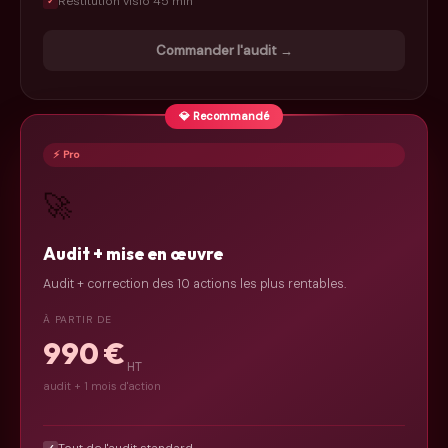
Restitution visio 45 min
✓
Commander l'audit →
💎 Recommandé
⚡ Pro
🚀
Audit + mise en œuvre
Audit + correction des 10 actions les plus rentables.
À PARTIR DE
990 €
HT
audit + 1 mois d'action
Tout de l'audit standard