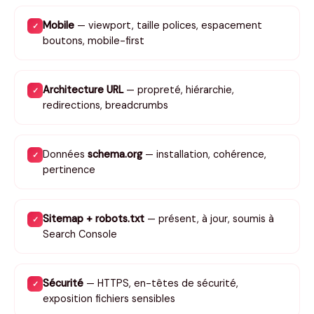
Mobile
— viewport, taille polices, espacement
✓
boutons, mobile-first
Architecture URL
— propreté, hiérarchie,
✓
redirections, breadcrumbs
Données
schema.org
— installation, cohérence,
✓
pertinence
Sitemap + robots.txt
— présent, à jour, soumis à
✓
Search Console
Sécurité
— HTTPS, en-têtes de sécurité,
✓
exposition fichiers sensibles