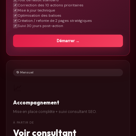
✓
Correction des 10 actions prioritaires
✓
Mise à jour technique
✓
Optimisation des balises
✓
Création / refonte de 2 pages stratégiques
✓
Suivi 30 jours post-action
✓
Démarrer →
🔁 Mensuel
📈
Accompagnement
Mise en place complète + suivi consultant SEO.
À PARTIR DE
Voir consultant