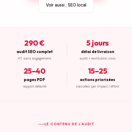
Voir aussi : SEO local
290 €
5 jours
audit SEO complet
délai de livraison
HT, sans engagement
audit + restitution visio
25–40
15–25
pages PDF
actions priorisées
rapport détaillé
classées par impact / effort
LE CONTENU DE L'AUDIT