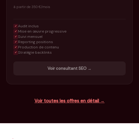
à partir de 350 €/mois
Audit inclus
✓
Mise en œuvre progressive
✓
Suivi mensuel
✓
Reporting positions
✓
Production de contenu
✓
Stratégie backlinks
✓
Voir consultant SEO →
Voir toutes les offres en détail →