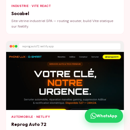
INDUSTRIE · VITE REACT
Socabel
Site vitrine industriel SPA — routing wouter, build Vite statique
sur Netlify.
reprogauto72.netlify.app
WhatsApp
AUTOMOBILE · NETLIFY
Reprog Auto 72