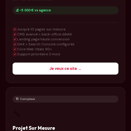
💰 ~5 000 € vs agence
Jusqu'à 10 pages sur mesure
✓
CMS avancé + back-office dédié
✓
Landing page haute conversion
✓
GA4 + Search Console configurés
✓
Core Web Vitals 90+
✓
Support prioritaire 3 mois
✓
Je veux ce site →
🏗️ Complexe
🔧
Projet Sur Mesure