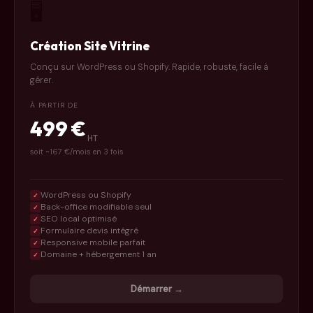
🖥️
Création Site Vitrine
Conçu sur WordPress ou Shopify. Rapide, robuste, facile à
gérer.
À PARTIR DE
499 €
HT
soit ~167 €/mois en 3 fois
WordPress ou Shopify
✓
Back-office modifiable seul
✓
SEO local optimisé
✓
Formulaire devis intégré
✓
Responsive mobile parfait
✓
Domaine + hébergement 1 an
✓
Démarrer →