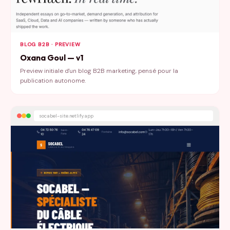
BLOG B2B · PREVIEW
Oxana Goul — v1
Preview initiale d'un blog B2B marketing, pensé pour la
publication autonome.
socabel-site.netlify.app