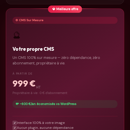
💎 Meilleure offre
⚙️ CMS Sur Mesure
🔮
Votre propre CMS
Un CMS 100% sur mesure — zéro dépendance, zéro
abonnement, propriétaire à vie.
À PARTIR DE
999 €
HT
Propriétaire à vie · 0 € d'abonnement
💸 ~600 €/an économisés vs WordPress
Interface 100% à votre image
✓
Aucun plugin, aucune dépendance
✓