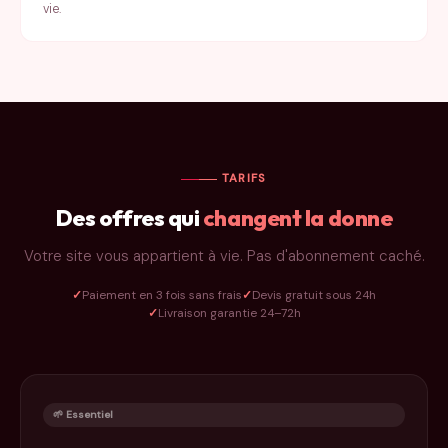
vie.
TARIFS
Des offres qui
changent la donne
Votre site vous appartient à vie. Pas d'abonnement caché.
Paiement en 3 fois sans frais
Devis gratuit sous 24h
Livraison garantie 24–72h
🌱 Essentiel