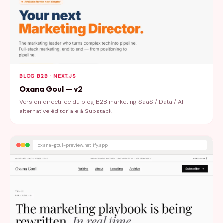
BLOG B2B · NEXT.JS
Oxana Goul — v2
Version directrice du blog B2B marketing SaaS / Data / AI —
alternative éditoriale à Substack.
oxana-goul-preview.netlify.app