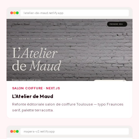
latelier-de-maud.netlify.app
SALON COIFFURE · NEXT.JS
L'Atelier de Maud
Refonte éditoriale salon de coiffure Toulouse — typo Fraunces
serif, palette terracotta.
mapera-v2.netlify.app