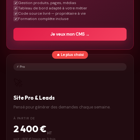
Gestion produits, pages, médias
✓
Tableau de bord adapté à votre métier
✓
Code source livré — propriétaire à vie
✓
Formation complète incluse
✓
Je veux mon CMS →
🔥 Le plus choisi
⚡ Pro
🚀
Site Pro & Leads
Pensé pour générer des demandes chaque semaine.
À PARTIR DE
2 400 €
HT
soit ~800 €/mois en 3 fois