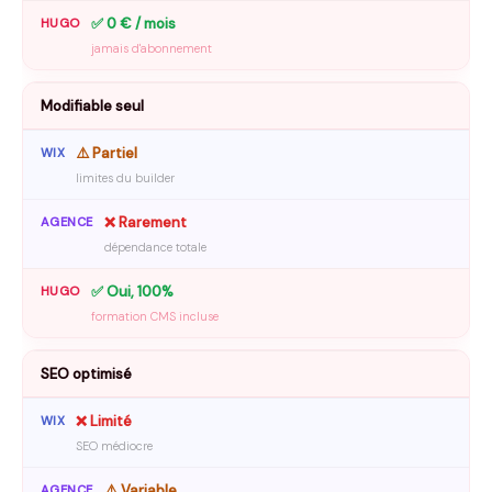
✅ 0 € / mois
jamais d'abonnement
Modifiable seul
⚠️ Partiel
limites du builder
❌ Rarement
dépendance totale
✅ Oui, 100%
formation CMS incluse
SEO optimisé
❌ Limité
SEO médiocre
⚠️ Variable