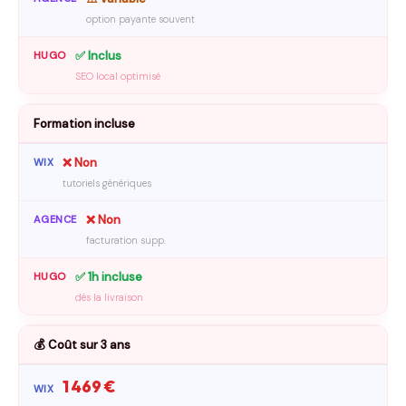
option payante souvent
✅ Inclus
SEO local optimisé
Formation incluse
❌ Non
tutoriels génériques
❌ Non
facturation supp.
✅ 1h incluse
dès la livraison
💰 Coût sur 3 ans
1 469
€