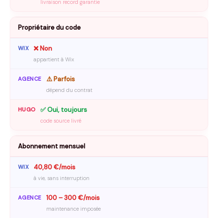
livraison record garantie
Propriétaire du code
❌ Non
appartient à Wix
⚠️ Parfois
dépend du contrat
✅ Oui, toujours
code source livré
Abonnement mensuel
40,80 €/mois
à vie, sans interruption
100 – 300 €/mois
maintenance imposée