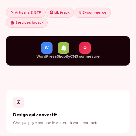
🔨 Artisans & BTP
🏥 Libéraux
🛒 E-commerce
🏠 Services locaux
W
⚙
WordPress
Shopify
CMS sur mesure
🎯
Design qui convertit
Chaque page pousse le visiteur à vous contacter.