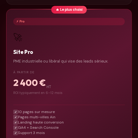
🔥 Le plus choisi
⚡ Pro
🚀
Site Pro
PME industrielle ou libéral qui vise des leads sérieux.
À PARTIR DE
2 400 €
HT
ROI typiquement en 6–12 mois
10 pages sur mesure
✓
Pages multi-villes Ain
✓
Landing haute conversion
✓
GA4 + Search Console
✓
Support 3 mois
✓