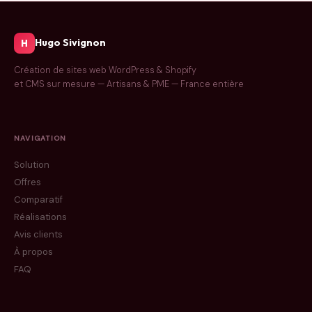
Hugo Sivignon
H
Création de sites web WordPress & Shopify
et CMS sur mesure — Artisans & PME — France entière
NAVIGATION
Solution
Offres
Comparatif
Réalisations
Avis clients
À propos
FAQ