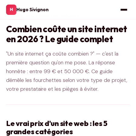
Hugo Sivignon
H
15 avril 2026
·
12 min de lecture
TARIFS
Combien coûte un site internet
en 2026 ? Le guide complet
"Un site internet ça coûte combien ?" — c'est la
première question qu'on me pose. La réponse
honnête : entre 99 € et 50 000 €. Ce guide
démêle les fourchettes selon votre type de projet,
votre prestataire et les pièges à éviter.
Le vrai prix d'un site web : les 5
grandes catégories