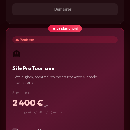
Démarrer →
🔥 Le plus choisi
🏔️ Tourisme
🏨
Site Pro Tourisme
Hôtels, gîtes, prestataires montagne avec clientèle
internationale.
À PARTIR DE
2 400 €
HT
multilingue (FR/EN/DE/IT) inclus