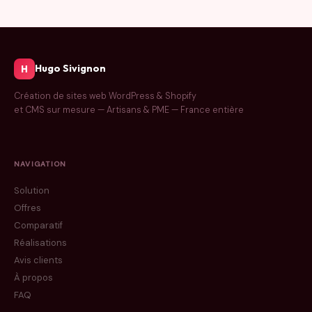
Hugo Sivignon
H
Création de sites web WordPress & Shopify
et CMS sur mesure — Artisans & PME — France entière
NAVIGATION
Solution
Offres
Comparatif
Réalisations
Avis clients
À propos
FAQ