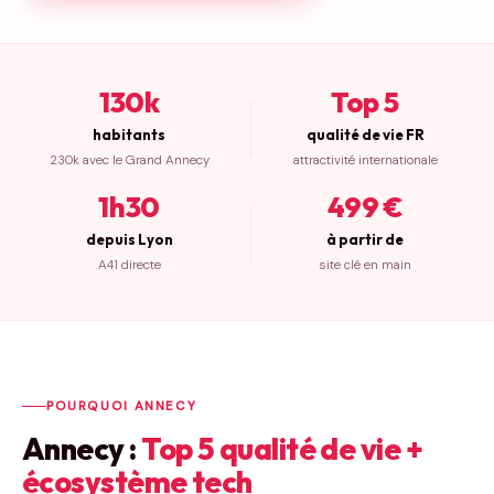
130k
Top 5
habitants
qualité de vie FR
230k avec le Grand Annecy
attractivité internationale
1h30
499 €
depuis Lyon
à partir de
A41 directe
site clé en main
POURQUOI ANNECY
Annecy :
Top 5 qualité de vie +
écosystème tech