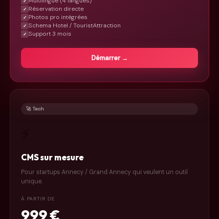
Multilingue (4 langues)
✓
Réservation directe
✓
Photos pro intégrées
✓
Schema Hotel / TouristAttraction
✓
Support 3 mois
✓
Démarrer →
🚀 Tech
⚡
CMS sur mesure
Pour startups Annecy / Grand Annecy qui veulent un outil
unique.
À PARTIR DE
999 €