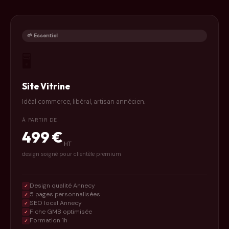
🌱 Essentiel
🖥️
Site Vitrine
Idéal commerce, libéral, artisan annécien.
À PARTIR DE
499 €
HT
design soigné pour clientèle premium
Design qualité Annecy
✓
5 pages personnalisées
✓
SEO local Annecy
✓
Fiche GMB optimisée
✓
Formation 1h
✓