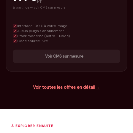
HT
à partir de — voir CMS sur mesure
Interface 100 % à votre image
✓
Aucun plugin / abonnement
✓
Stack moderne (Astro + Node)
✓
Code source livré
✓
Voir CMS sur mesure →
Voir toutes les offres en détail →
À EXPLORER ENSUITE