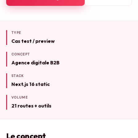
TYPE
Cas test / preview
CONCEPT
Agence digitale B2B
STACK
Next.js 16 static
VOLUME
21 routes + outils
Le concept